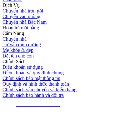
Dịch Vụ
Chuyển nhà trọn gói
Chuyển văn phòng
Chuyển nhà Bắc Nam
Hoàn trả mặt bằng
Cẩm Nang
Chuyển nhà
Tư vấn dinh dưỡng
Mẹ khỏe & đẹp
Đặt tên cho con
Chính Sách
Điều khoản sử dụng
Điều khoản và quy định chung
Chính sách bảo mật thông tin
Quy định và hình thức thanh toán
Chính sách vận chuyển và kiểm hàng
Chính sách bảo hành và đổi trả
Hotline 0854.422.422
Tư vấn cùng chuyên gia
Đăng ký nhận tin