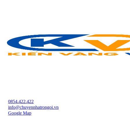
Để lại email để nhận ngay những ưu đãi từ Kiến Vàng nhé!
Chuyển Nhà Kiến Vàng VN
VP Chính
Address:
Toà Nhà Vimeco Phạm Hùng, Trung Hoà, Cầu Giấy, Hà
Nội
0854.422.422
info@chuyennhatrongoi.vn
Google Map
Kết nối với Kiến Vàng