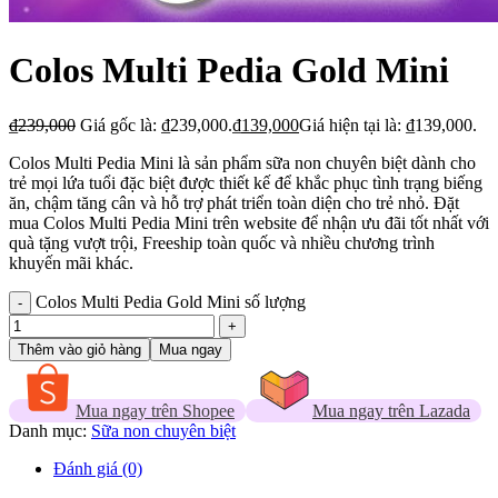
Colos Multi Pedia Gold Mini
₫
239,000
Giá gốc là: ₫239,000.
₫
139,000
Giá hiện tại là: ₫139,000.
Colos Multi Pedia Mini là sản phẩm sữa non chuyên biệt dành cho
trẻ mọi lứa tuổi đặc biệt được thiết kế để khắc phục tình trạng biếng
ăn, chậm tăng cân và hỗ trợ phát triển toàn diện cho trẻ nhỏ. Đặt
mua Colos Multi Pedia Mini trên website để nhận ưu đãi tốt nhất với
quà tặng vượt trội, Freeship toàn quốc và nhiều chương trình
khuyến mãi khác.
Colos Multi Pedia Gold Mini số lượng
Thêm vào giỏ hàng
Mua ngay
Mua ngay trên Shopee
Mua ngay trên Lazada
Danh mục:
Sữa non chuyên biệt
Đánh giá (0)