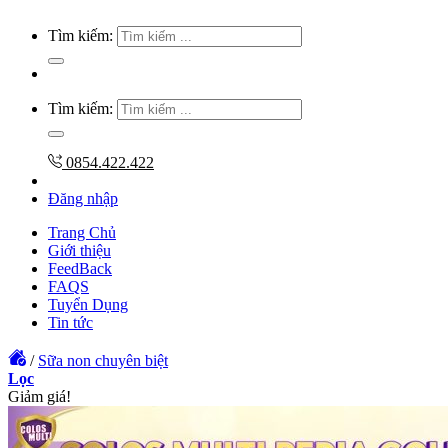
Tìm kiếm:
Tìm kiếm:
0854.422.422
Đăng nhập
Trang Chủ
Giới thiệu
FeedBack
FAQS
Tuyển Dụng
Tin tức
/
Sữa non chuyên biệt
Lọc
Giảm giá!