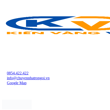
Chuyển Nhà Kiến Vàng VN
VP Chính
Address:
Toà Nhà Vimeco Phạm Hùng, Trung Hoà, Cầu Giấy, Hà
Nội
0854.422.422
info@chuyennhatrongoi.vn
Google Map
Kết nối với Kiến Vàng