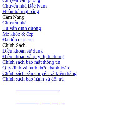
Chuyển văn phòng
Chuyển nhà Bắc Nam
Hoàn trả mặt bằng
Cẩm Nang
Chuyển nhà
Tư vấn dinh dưỡng
Mẹ khỏe & đẹp
Đặt tên cho con
Chính Sách
Điều khoản sử dụng
Điều khoản và quy định chung
Chính sách bảo mật thông tin
Quy định và hình thức thanh toán
Chính sách vận chuyển và kiểm hàng
Chính sách bảo hành và đổi trả
Hotline 0854.422.422
Tư vấn cùng chuyên gia
Đăng ký nhận tin
Để lại email để nhận ngay những ưu đãi từ Kiến Vàng nhé!